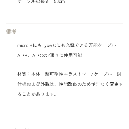
ケーブルの長さ：50cm
備考
micro BにもType Cにも充電できる万能ケーブル
A→B、A→Cの2通りに使用可能
材質：本体 熱可塑性エラストマー/ケーブル 銅
仕様および外観は、性能改良のため予告なく変更す
ることがあります。